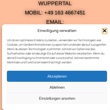
WUPPERTAL
MOBIL: +49 163 4667451
EMAIL:
Einwilligung verwalten
K.FESCHAREK@ARCHITEKTRA.DE
Um dir ein optimales Erlebnis zu bieten, verwenden wir Technologien wie
Cookies, um Geräteinformationen zu speichern und/oder darauf zuzugreifen.
Wenn du diesen Technologien zustimmst, können wir Daten wie das
Surfverhalten oder eindeutige IDs auf dieser Website verarbeiten. Wenn du
deine Einwillligung nicht erteilst oder zurückziehst, können bestimmte
Merkmale und Funktionen beeinträchtigt werden.
Akzeptieren
Ablehnen
Einstellungen ansehen